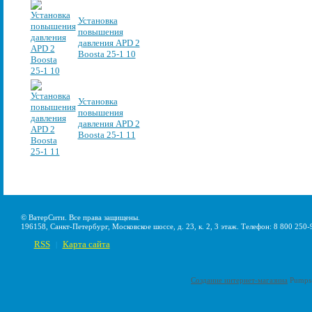
Установка
повышения
давления APD 2
Boosta 25-1 10
Установка
повышения
давления APD 2
Boosta 25-1 11
© ВатерСити. Все права защищены.
196158, Санкт-Петербург, Московское шоссе, д. 23, к. 2, 3 этаж. Телефон: 8 800 250-
RSS
Карта сайта
|
Создание интернет-магазина
Pumps-