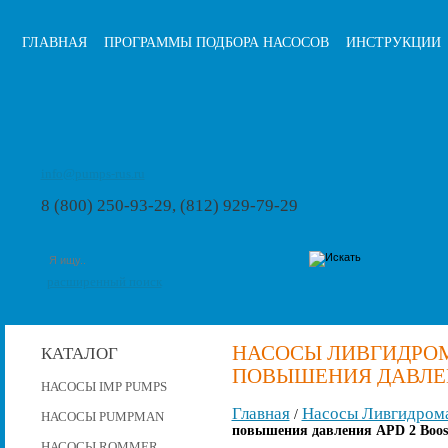
ГЛАВНАЯ
ПРОГРАММЫ ПОДБОРА НАСОСОВ
ИНСТРУКЦИИ
info@pumps-rus.ru
8 (800) 250-93-29, (812) 929-79-29
расширенный поиск
НАСОСЫ ЛИВГИДРО
КАТАЛОГ
ПОВЫШЕНИЯ ДАВЛЕНИ
НАСОСЫ IMP PUMPS
Главная
Насосы Ливгидром
/
НАСОСЫ PUMPMAN
повышения давления APD 2 Boost
НАСОСЫ ROMMER