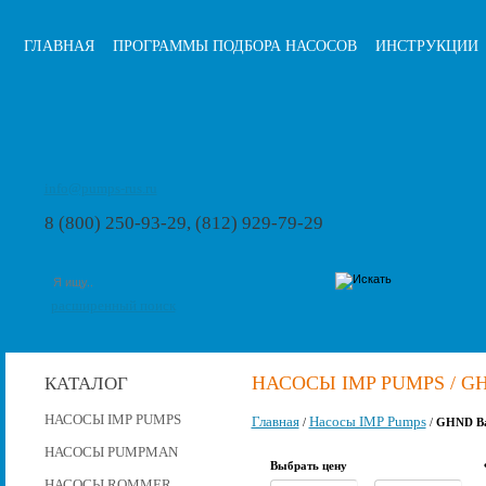
ГЛАВНАЯ
ПРОГРАММЫ ПОДБОРА НАСОСОВ
ИНСТРУКЦИИ
info@pumps-rus.ru
8 (800) 250-93-29, (812) 929-79-29
расширенный поиск
НАСОСЫ IMP PUMPS / GH
КАТАЛОГ
НАСОСЫ IMP PUMPS
Главная
Насосы IMP Pumps
/
/
GHND Bas
НАСОСЫ PUMPMAN
Выбрать цену
НАСОСЫ ROMMER