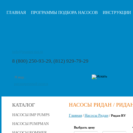
ГЛАВНАЯ
ПРОГРАММЫ ПОДБОРА НАСОСОВ
ИНСТРУКЦИИ
info@pumps-rus.ru
8 (800) 250-93-29, (812) 929-79-29
расширенный поиск
НАСОСЫ РИДАН / РИДА
КАТАЛОГ
НАСОСЫ IMP PUMPS
Главная
Насосы Ридан
/
/
Ридан RV
НАСОСЫ PUMPMAN
Выбрать цену
НАСОСЫ ROMMER