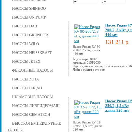
НАСОСЫ SHINHOO
НАСОСЫ UNIPUMP
Насос Ридан RV
НАСОСЫ DAB
200/2, 3 кВт, д
440 мм
НАСОСЫ GRUNDFOS
131 211 p
НАСОСЫ WILO
Насос Ридан RV 80-
200/2, 3 кВт, длина
НАСОСЫ HEISSKRAFT
440 мм
Код товара: 8018
НАСОСЫ JETEX
Артикул: 015P2030
Одноступенчатый вертикальный насос И
Лайн с сухим ротором
ФЕКАЛЬНЫЕ НАСОСЫ
НАСОСЫ ZOTA
НАСОСЫ РИДАН
ШЛАМОВЫЕ НАСОСЫ
Насос Ридан RV
НАСОСЫ ЛИВГИДРОМАШ
250/2, 1,5 кВт,
длина 320 мм
НАСОСЫ GEMATECH
Насос Ридан RV 32-
ВЫСОКОТЕМПЕРАТУРНЫЕ
250/2, 1,5 кВт, длина
320 мм
НАСОСЫ