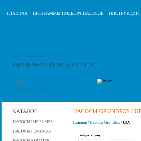
ГЛАВНАЯ
ПРОГРАММЫ ПОДБОРА НАСОСОВ
ИНСТРУКЦИИ
info@pumps-rus.ru
8 (800) 250-93-29, (812) 929-79-29
расширенный поиск
НАСОСЫ GRUNDFOS / U
КАТАЛОГ
НАСОСЫ IMP PUMPS
Главная
Насосы Grundfos
/
/
UPA
НАСОСЫ PUMPMAN
Выбрать цену
НАСОСЫ ROMMER