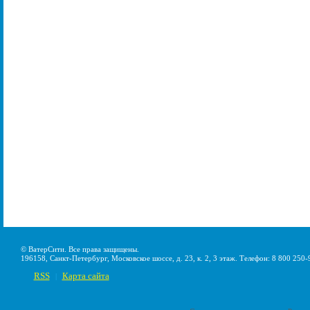
© ВатерСити. Все права защищены.
196158, Санкт-Петербург, Московское шоссе, д. 23, к. 2, 3 этаж. Телефон: 8 800 250-
RSS
Карта сайта
|