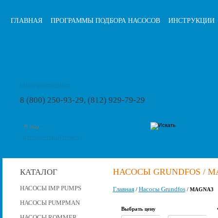
ГЛАВНАЯ
ПРОГРАММЫ ПОДБОРА НАСОСОВ
ИНСТРУКЦИИ
info@pumps-rus.ru
8 (800) 250-93-29, (812) 929-79-29
расширенный поиск
НАСОСЫ GRUNDFOS / M
КАТАЛОГ
НАСОСЫ IMP PUMPS
Главная
Насосы Grundfos
/
/
MAGNA3
НАСОСЫ PUMPMAN
Выбрать цену
НАСОСЫ ROMMER