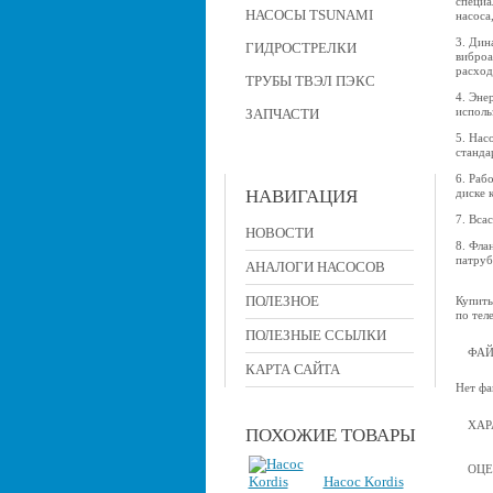
специа
НАСОСЫ TSUNAMI
насоса
3. Дин
ГИДРОСТРЕЛКИ
виброа
расход
ТРУБЫ ТВЭЛ ПЭКС
4. Эне
исполь
ЗАПЧАСТИ
5. Нас
станда
6. Раб
НАВИГАЦИЯ
диске 
7. Вса
НОВОСТИ
8. Фла
патруб
АНАЛОГИ НАСОСОВ
ПОЛЕЗНОЕ
Купить
по тел
ПОЛЕЗНЫЕ ССЫЛКИ
ФА
КАРТА САЙТА
Нет фа
ХАР
ПОХОЖИЕ ТОВАРЫ
ОЦЕ
Насос Kordis