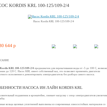
ОС KORDIS KRL 100-125/109-2/4
Насос Kordis KRL 100-125/109-2/4
30 644 p
САНИЕ
Kordis KRL 100-125/109-2/4
предназначен для перекачивания воды от -5 до 100 C, возмож
ение до 120 С. Насос KRL имеет собственный вал, это позволяет применять двигатели
ртного исполнения и демонтировать электродвигатель без разбора самого насоса.
БЕННОСТИ НАСОСА ИН ЛАЙН KORDIS KRL
олнительный подшипник в кронштейне, снимает нагрузку с опор электродвигателя увеличив
жбы.
нные кольца щелевых уплотнений выполнены из современных износостойких материалов со