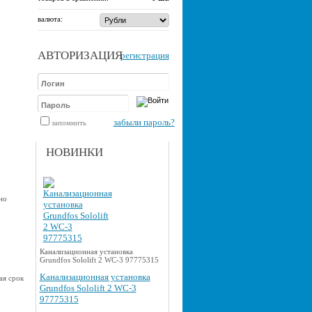
валюта:
АВТОРИЗАЦИЯ
регистрация
забыли пароль?
запомнить
НОВИНКИ
но
Канализационная установка
Grundfos Sololift 2 WC-3 97775315
Канализационная установка
ая срок
Grundfos Sololift 2 WC-3
97775315