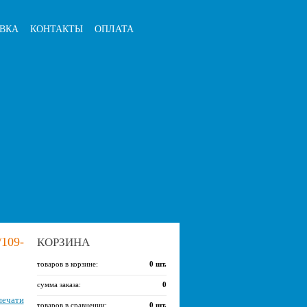
ВКА
КОНТАКТЫ
ОПЛАТА
109-
КОРЗИНА
товаров в корзине:
0
шт.
сумма заказа:
0
печати
товаров в сравнении:
0
шт.