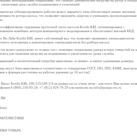
льными антизадирными покрытиями, что снижает динамические нагрузки на ротор и опоры
, увеличивая срок службы подшипников и уплотнений.
амически отбалансированное рабочее колесо закрытого типа обеспечивает низкие значения
ктивности ротора насоса, что позволяет экономить энергию и уменьшать эксплуатационные
ы.
ргоэффективная гидравлика проточной части насосов Kordis KRL оптимизирована с
зованием новейших методов компьютерного моделирования и обеспечивает высокий КПД.
ос Ин Лайн Kordis KRL имеет собственный вал, что позволяет применять электродвигатели
ртного исполнения и демонтировать электродвигатель без разбора насоса.
очее колесо разгружено от осевых сил с помощью специальных разгрузочных отверстий на 
колеса для снижения нагрузки на подшипники и увеличения их срока службы.
сывающий и нагнетательный патрубки выполнены «в линию» и имеют одинаковые размеры.
нцы могут быть выполнены в соответствии со стандартами ГОСТ, ISO, DIN, ASME; конструк
ков и фланцев рассчитана на рабочее давление до 16 кгс/см2.
 Насос Kordis KRL 100-125/109-2/4 на pumps-rus.ru очень легко - для этого Вам нужно поз
ефонам 8 (800) 250-93-29, +7 (812) 929-79-29 или написать на info@pumps-rus.ru
ЙЛЫ
йлов
АКТЕРИСТИКИ
НКИ ТОВАРА