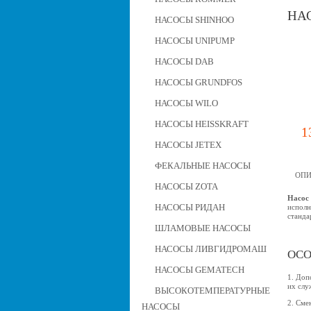
НАС
НАСОСЫ SHINHOO
НАСОСЫ UNIPUMP
НАСОСЫ DAB
НАСОСЫ GRUNDFOS
НАСОСЫ WILO
НАСОСЫ HEISSKRAFT
1
НАСОСЫ JETEX
ФЕКАЛЬНЫЕ НАСОСЫ
ОПИ
НАСОСЫ ZOTA
Насос 
НАСОСЫ РИДАН
исполн
станда
ШЛАМОВЫЕ НАСОСЫ
НАСОСЫ ЛИВГИДРОМАШ
ОСО
НАСОСЫ GEMATECH
1. Доп
их слу
ВЫСОКОТЕМПЕРАТУРНЫЕ
2. Сме
НАСОСЫ