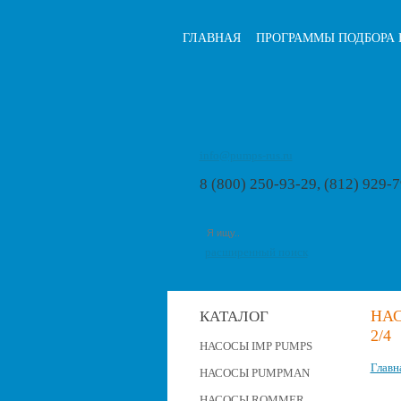
ГЛАВНАЯ
ПРОГРАММЫ ПОДБОРА 
info@pumps-rus.ru
8 (800) 250-93-29, (812) 929-
расширенный поиск
НАС
КАТАЛОГ
2/4
НАСОСЫ IMP PUMPS
Главн
НАСОСЫ PUMPMAN
НАСОСЫ ROMMER