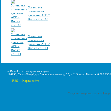
Установка
повышения
давления APD 2
Boosta 25-1 10
Установка
повышения
давления APD 2
Boosta 25-1 11
© ВатерСити. Все права защищены.
196158, Санкт-Петербург, Московское шоссе, д. 23, к. 2, 3 этаж. Телефон: 8 800 250-
RSS
Карта сайта
|
Создание интернет-магазина
Pumps-