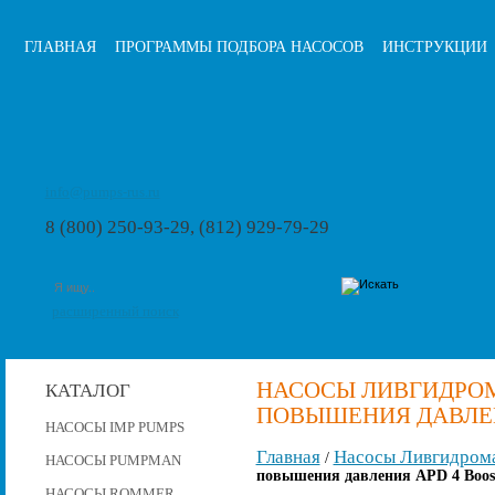
ГЛАВНАЯ
ПРОГРАММЫ ПОДБОРА НАСОСОВ
ИНСТРУКЦИИ
info@pumps-rus.ru
8 (800) 250-93-29, (812) 929-79-29
расширенный поиск
НАСОСЫ ЛИВГИДРО
КАТАЛОГ
ПОВЫШЕНИЯ ДАВЛЕНИ
НАСОСЫ IMP PUMPS
Главная
Насосы Ливгидром
/
НАСОСЫ PUMPMAN
повышения давления APD 4 Boost
НАСОСЫ ROMMER