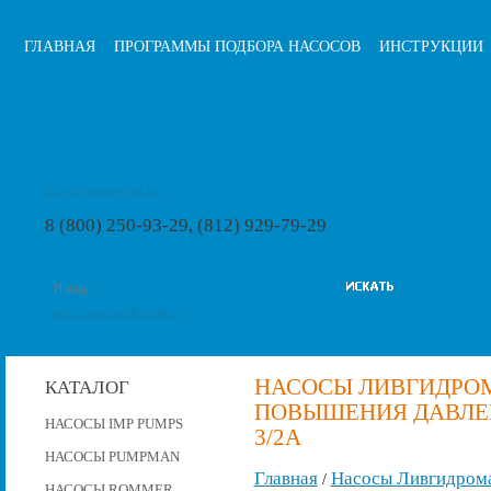
ГЛАВНАЯ
ПРОГРАММЫ ПОДБОРА НАСОСОВ
ИНСТРУКЦИИ
info@pumps-rus.ru
8 (800) 250-93-29, (812) 929-79-29
расширенный поиск
НАСОСЫ ЛИВГИДРО
КАТАЛОГ
ПОВЫШЕНИЯ ДАВЛЕНИ
НАСОСЫ IMP PUMPS
3/2А
НАСОСЫ PUMPMAN
Главная
Насосы Ливгидром
/
НАСОСЫ ROMMER