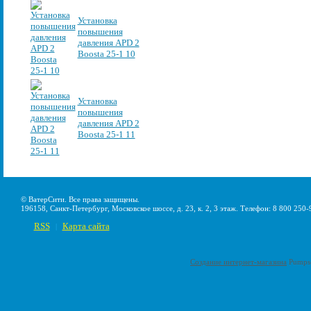
Установка
повышения
давления APD 2
Boosta 25-1 10
Установка
повышения
давления APD 2
Boosta 25-1 11
© ВатерСити. Все права защищены.
196158, Санкт-Петербург, Московское шоссе, д. 23, к. 2, 3 этаж. Телефон: 8 800 250-
RSS
Карта сайта
|
Создание интернет-магазина
Pumps-