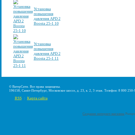
Установка
повышения
давления APD 2
Boosta 25-1 10
Установка
повышения
давления APD 2
Boosta 25-1 11
© ВатерСити. Все права защищены.
196158, Санкт-Петербург, Московское шоссе, д. 23, к. 2, 3 этаж. Телефон: 8 800 250-
RSS
Карта сайта
|
Создание интернет-магазина
Pumps-