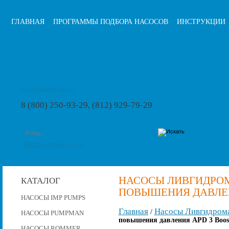
ГЛАВНАЯ
ПРОГРАММЫ ПОДБОРА НАСОСОВ
ИНСТРУКЦИИ
info@pumps-rus.ru
8 (800) 250-93-29, (812) 929-79-29
расширенный поиск
НАСОСЫ ЛИВГИДРО
КАТАЛОГ
ПОВЫШЕНИЯ ДАВЛЕНИ
НАСОСЫ IMP PUMPS
Главная
Насосы Ливгидром
/
НАСОСЫ PUMPMAN
повышения давления APD 3 Boost
НАСОСЫ ROMMER