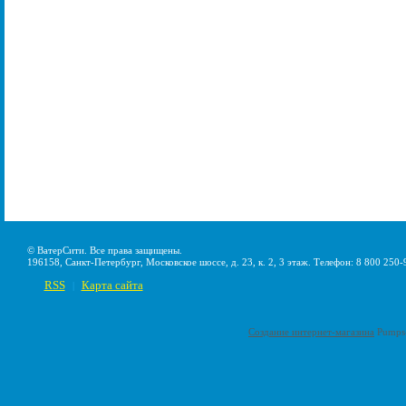
© ВатерСити. Все права защищены.
196158, Санкт-Петербург, Московское шоссе, д. 23, к. 2, 3 этаж. Телефон: 8 800 250-
RSS
Карта сайта
|
Создание интернет-магазина
Pumps-