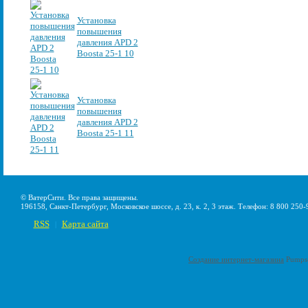
Установка
повышения
давления APD 2
Boosta 25-1 10
Установка
повышения
давления APD 2
Boosta 25-1 11
© ВатерСити. Все права защищены.
196158, Санкт-Петербург, Московское шоссе, д. 23, к. 2, 3 этаж. Телефон: 8 800 250-
RSS
Карта сайта
|
Создание интернет-магазина
Pumps-