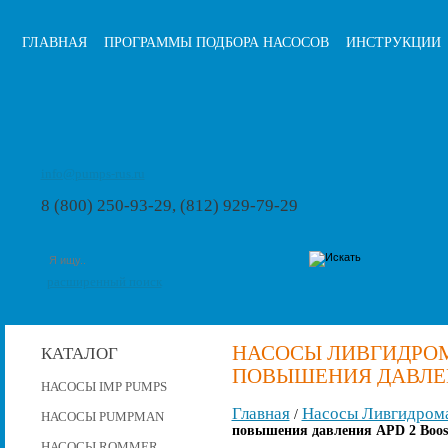
ГЛАВНАЯ
ПРОГРАММЫ ПОДБОРА НАСОСОВ
ИНСТРУКЦИИ
info@pumps-rus.ru
8 (800) 250-93-29, (812) 929-79-29
расширенный поиск
НАСОСЫ ЛИВГИДРО
КАТАЛОГ
ПОВЫШЕНИЯ ДАВЛЕНИ
НАСОСЫ IMP PUMPS
Главная
Насосы Ливгидром
/
НАСОСЫ PUMPMAN
повышения давления APD 2 Boost
НАСОСЫ ROMMER