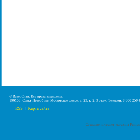
© ВатерСити. Все права защищены.
196158, Санкт-Петербург, Московское шоссе, д. 23, к. 2, 3 этаж. Телефон: 8 800 250-
RSS
Карта сайта
|
Создание интернет-магазина
Pumps-