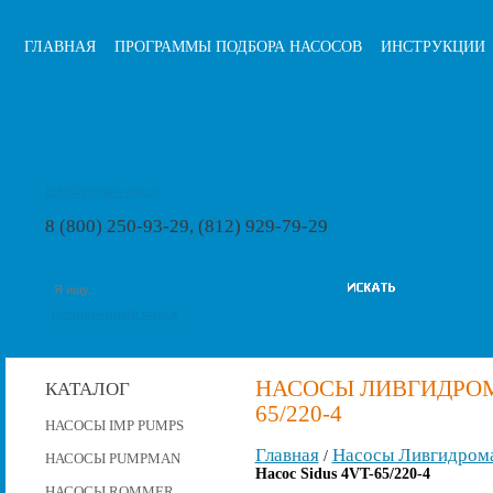
ГЛАВНАЯ
ПРОГРАММЫ ПОДБОРА НАСОСОВ
ИНСТРУКЦИИ
info@pumps-rus.ru
8 (800) 250-93-29, (812) 929-79-29
расширенный поиск
НАСОСЫ ЛИВГИДРОМА
КАТАЛОГ
65/220-4
НАСОСЫ IMP PUMPS
Главная
Насосы Ливгидром
/
НАСОСЫ PUMPMAN
Насос Sidus 4VT-65/220-4
НАСОСЫ ROMMER