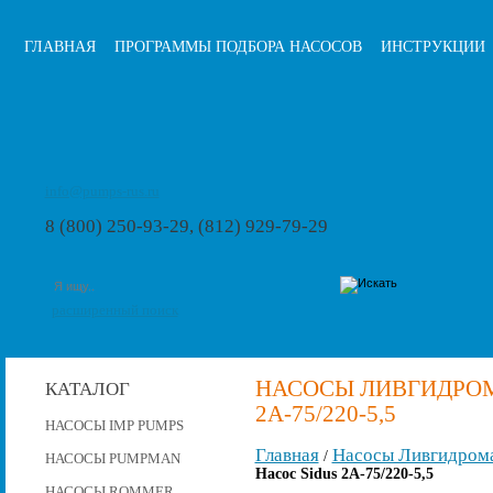
ГЛАВНАЯ
ПРОГРАММЫ ПОДБОРА НАСОСОВ
ИНСТРУКЦИИ
info@pumps-rus.ru
8 (800) 250-93-29, (812) 929-79-29
расширенный поиск
НАСОСЫ ЛИВГИДРОМ
КАТАЛОГ
2А-75/220-5,5
НАСОСЫ IMP PUMPS
Главная
Насосы Ливгидром
/
НАСОСЫ PUMPMAN
Насос Sidus 2А-75/220-5,5
НАСОСЫ ROMMER