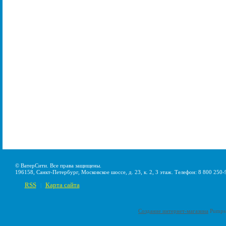
© ВатерСити. Все права защищены.
196158, Санкт-Петербург, Московское шоссе, д. 23, к. 2, 3 этаж. Телефон: 8 800 250-
RSS
Карта сайта
|
Создание интернет-магазина
Pumps-