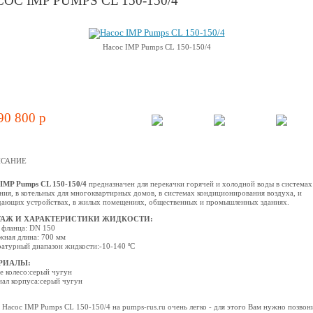
ОС IMP PUMPS CL 150-150/4
Насос IMP Pumps CL 150-150/4
90 800 p
САНИЕ
IMP Pumps CL 150-150/4
предназначен для перекачки горячей и холодной воды в системах
ния, в котельных для многоквартирных домов, в системах кондиционирования воздуха, и
ающих устройствах, в жилых помещениях, общественных и промышленных зданиях.
АЖ И ХАРАКТЕРИСТИКИ ЖИДКОСТИ:
 фланца: DN 150
ная длина: 700 мм
атурный диапазон жидкости:-10-140 ºС
РИАЛЫ:
е колесо:серый чугун
ал корпуса:серый чугун
 Насос IMP Pumps CL 150-150/4 на pumps-rus.ru очень легко - для этого Вам нужно позвон