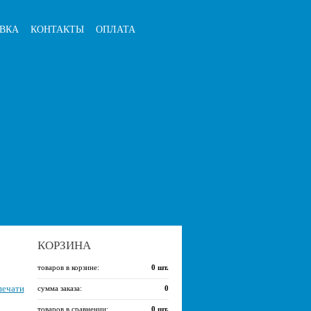
ВКА
КОНТАКТЫ
ОПЛАТА
КОРЗИНА
товаров в корзине:
0
шт.
печати
сумма заказа:
0
товаров в сравнении:
0
шт.