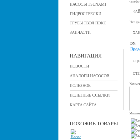
телефо
НАСОСЫ TSUNAMI
ФА
ГИДРОСТРЕЛКИ
Нет фа
ТРУБЫ ТВЭЛ ПЭКС
ЗАПЧАСТИ
ХАР
DN
:
Пред
НАВИГАЦИЯ
ОЦЕ
НОВОСТИ
ОТ
АНАЛОГИ НАСОСОВ
Коммен
ПОЛЕЗНОЕ
ПОЛЕЗНЫЕ ССЫЛКИ
КАРТА САЙТА
Максима
ПОХОЖИЕ ТОВАРЫ