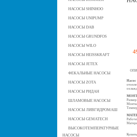
НАС
НАСОСЫ SHINHOO
НАСОСЫ UNIPUMP
НАСОСЫ DAB
НАСОСЫ GRUNDFOS
НАСОСЫ WILO
4
НАСОСЫ HEISSKRAFT
НАСОСЫ JETEX
ОПИ
ФЕКАЛЬНЫЕ НАСОСЫ
Насос 
НАСОСЫ ZOTA
отопле
охлажд
НАСОСЫ РИДАН
МОНТ
Размер
ШЛАМОВЫЕ НАСОСЫ
Монтаж
Темпер
НАСОСЫ ЛИВГИДРОМАШ
МАТЕ
НАСОСЫ GEMATECH
Рабоче
Матери
ВЫСОКОТЕМПЕРАТУРНЫЕ
Купить
НАСОСЫ