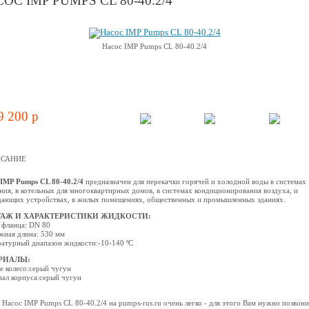
ОС IMP PUMPS CL 80-40.2/4
Насос IMP Pumps CL 80-40.2/4
9 200 p
САНИЕ
IMP Pumps CL 80-40.2/4
предназначен для перекачки горячей и холодной воды в системах
ния, в котельных для многоквартирных домов, в системах кондиционирования воздуха, и
ающих устройствах, в жилых помещениях, общественных и промышленных зданиях.
АЖ И ХАРАКТЕРИСТИКИ ЖИДКОСТИ:
 фланца: DN 80
ная длина: 530 мм
атурный диапазон жидкости:-10-140 ºС
РИАЛЫ:
е колесо:серый чугун
ал корпуса:серый чугун
 Насос IMP Pumps CL 80-40.2/4 на pumps-rus.ru очень легко - для этого Вам нужно позвони