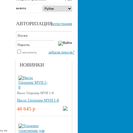
валюта:
АВТОРИЗАЦИЯ
регистрация
забыли пароль?
запомнить
НОВИНКИ
Насос Unipump MVH 1-8
Насос Unipump MVH 1-8
46 645 p
ть по