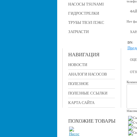
телефо
НАСОСЫ TSUNAMI
ФА
ГИДРОСТРЕЛКИ
Нет фа
ТРУБЫ ТВЭЛ ПЭКС
ЗАПЧАСТИ
ХАР
DN
:
Пред
НАВИГАЦИЯ
ОЦЕ
НОВОСТИ
ОТ
АНАЛОГИ НАСОСОВ
Коммен
ПОЛЕЗНОЕ
ПОЛЕЗНЫЕ ССЫЛКИ
КАРТА САЙТА
Максима
ПОХОЖИЕ ТОВАРЫ