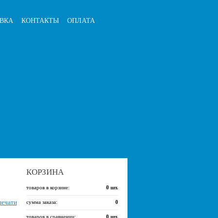
ВКА
КОНТАКТЫ
ОПЛАТА
КОРЗИНА
товаров в корзине:
0
шт.
печати
сумма заказа:
0
товаров в сравнении:
0
шт.