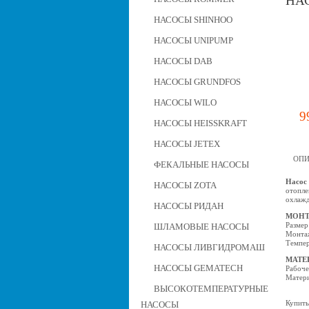
НАС
НАСОСЫ SHINHOO
НАСОСЫ UNIPUMP
НАСОСЫ DAB
НАСОСЫ GRUNDFOS
НАСОСЫ WILO
9
НАСОСЫ HEISSKRAFT
НАСОСЫ JETEX
ОПИ
ФЕКАЛЬНЫЕ НАСОСЫ
Насос 
НАСОСЫ ZOTA
отопле
охлажд
НАСОСЫ РИДАН
МОНТ
Размер
ШЛАМОВЫЕ НАСОСЫ
Монтаж
Темпер
НАСОСЫ ЛИВГИДРОМАШ
МАТЕ
НАСОСЫ GEMATECH
Рабоче
Матери
ВЫСОКОТЕМПЕРАТУРНЫЕ
Купить
НАСОСЫ