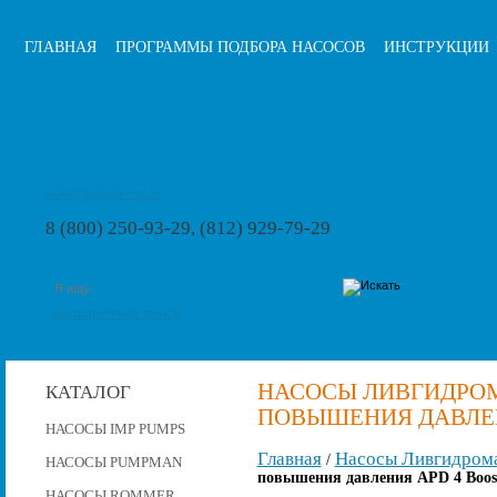
ГЛАВНАЯ
ПРОГРАММЫ ПОДБОРА НАСОСОВ
ИНСТРУКЦИИ
info@pumps-rus.ru
8 (800) 250-93-29, (812) 929-79-29
расширенный поиск
НАСОСЫ ЛИВГИДРО
КАТАЛОГ
ПОВЫШЕНИЯ ДАВЛЕНИ
НАСОСЫ IMP PUMPS
Главная
Насосы Ливгидром
/
НАСОСЫ PUMPMAN
повышения давления APD 4 Boost
НАСОСЫ ROMMER