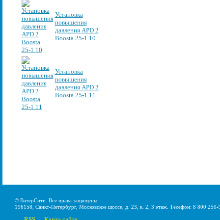
Установка
повышения
давления APD 2
Boosta 25-1 10
Установка
повышения
давления APD 2
Boosta 25-1 11
© ВатерСити. Все права защищены.
196158, Санкт-Петербург, Московское шоссе, д. 23, к. 2, 3 этаж. Телефон: 8 800 250-
RSS
Карта сайта
|