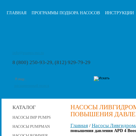
ГЛАВНАЯ
ПРОГРАММЫ ПОДБОРА НАСОСОВ
ИНСТРУКЦИИ
info@pumps-rus.ru
8 (800) 250-93-29, (812) 929-79-29
расширенный поиск
НАСОСЫ ЛИВГИДРО
КАТАЛОГ
ПОВЫШЕНИЯ ДАВЛЕНИ
НАСОСЫ IMP PUMPS
Главная
Насосы Ливгидром
/
НАСОСЫ PUMPMAN
повышения давления APD 4 Boost
НАСОСЫ ROMMER