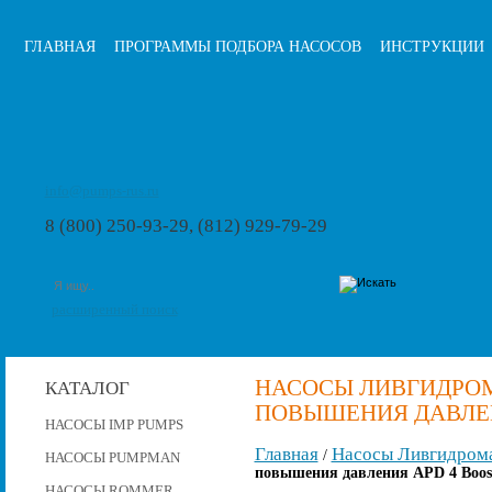
ГЛАВНАЯ
ПРОГРАММЫ ПОДБОРА НАСОСОВ
ИНСТРУКЦИИ
info@pumps-rus.ru
8 (800) 250-93-29, (812) 929-79-29
расширенный поиск
НАСОСЫ ЛИВГИДРО
КАТАЛОГ
ПОВЫШЕНИЯ ДАВЛЕНИ
НАСОСЫ IMP PUMPS
Главная
Насосы Ливгидром
/
НАСОСЫ PUMPMAN
повышения давления APD 4 Boost
НАСОСЫ ROMMER