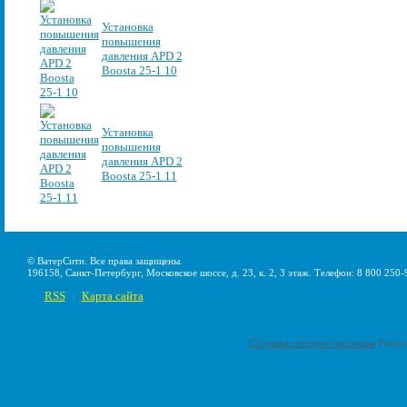
Установка
повышения
давления APD 2
Boosta 25-1 10
Установка
повышения
давления APD 2
Boosta 25-1 11
© ВатерСити. Все права защищены.
196158, Санкт-Петербург, Московское шоссе, д. 23, к. 2, 3 этаж. Телефон: 8 800 250-
RSS
Карта сайта
|
Создание интернет-магазина
Pumps-