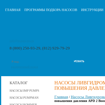
ГЛАВНАЯ
ПРОГРАММЫ ПОДБОРА НАСОСОВ
ИНСТРУКЦИИ
info@pumps-rus.ru
8 (800) 250-93-29, (812) 929-79-29
расширенный поиск
НАСОСЫ ЛИВГИДРО
КАТАЛОГ
ПОВЫШЕНИЯ ДАВЛЕНИ
НАСОСЫ IMP PUMPS
Главная
Насосы Ливгидром
/
НАСОСЫ PUMPMAN
повышения давления APD 2 Boost
НАСОСЫ ROMMER