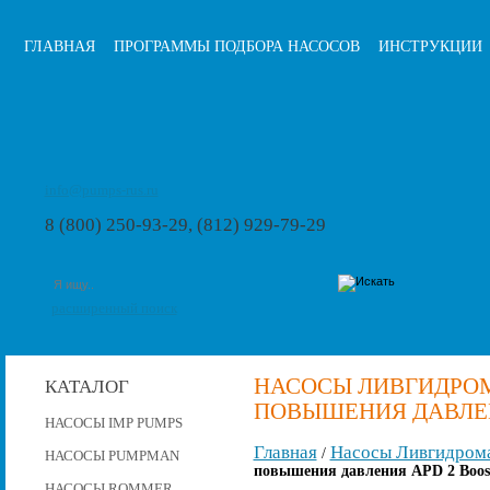
ГЛАВНАЯ
ПРОГРАММЫ ПОДБОРА НАСОСОВ
ИНСТРУКЦИИ
info@pumps-rus.ru
8 (800) 250-93-29, (812) 929-79-29
расширенный поиск
НАСОСЫ ЛИВГИДРО
КАТАЛОГ
ПОВЫШЕНИЯ ДАВЛЕНИ
НАСОСЫ IMP PUMPS
Главная
Насосы Ливгидром
/
НАСОСЫ PUMPMAN
повышения давления APD 2 Boost
НАСОСЫ ROMMER