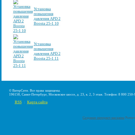
Установка
повышения
давления APD 2
Boosta 25-1 10
Установка
повышения
давления APD 2
Boosta 25-1 11
© ВатерСити. Все права защищены.
196158, Санкт-Петербург, Московское шоссе, д. 23, к. 2, 3 этаж. Телефон: 8 800 250-
RSS
Карта сайта
|
Создание интернет-магазина
Pumps-