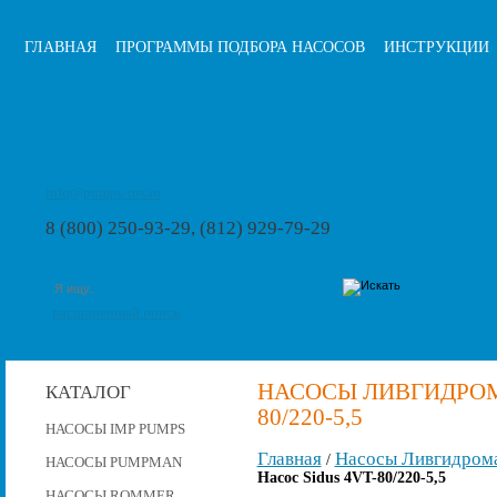
ГЛАВНАЯ
ПРОГРАММЫ ПОДБОРА НАСОСОВ
ИНСТРУКЦИИ
info@pumps-rus.ru
8 (800) 250-93-29, (812) 929-79-29
расширенный поиск
НАСОСЫ ЛИВГИДРОМА
КАТАЛОГ
80/220-5,5
НАСОСЫ IMP PUMPS
Главная
Насосы Ливгидром
/
НАСОСЫ PUMPMAN
Насос Sidus 4VT-80/220-5,5
НАСОСЫ ROMMER