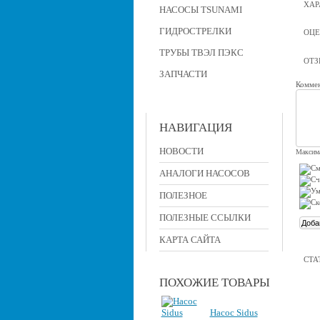
ХАР
НАСОСЫ TSUNAMI
ГИДРОСТРЕЛКИ
ОЦЕ
ТРУБЫ ТВЭЛ ПЭКС
ОТ
ЗАПЧАСТИ
Коммен
НАВИГАЦИЯ
НОВОСТИ
Максима
АНАЛОГИ НАСОСОВ
ПОЛЕЗНОЕ
ПОЛЕЗНЫЕ ССЫЛКИ
КАРТА САЙТА
СТА
ПОХОЖИЕ ТОВАРЫ
Насос Sidus