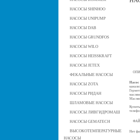
НАС
НАСОСЫ SHINHOO
НАСОСЫ UNIPUMP
НАСОСЫ DAB
НАСОСЫ GRUNDFOS
НАСОСЫ WILO
НАСОСЫ HEISSKRAFT
НАСОСЫ JETEX
ОПИ
ФЕКАЛЬНЫЕ НАСОСЫ
Насос 
НАСОСЫ ZOTA
канали
Гермет
НАСОСЫ РИДАН
маслян
Маслян
ШЛАМОВЫЕ НАСОСЫ
Купить
телефо
НАСОСЫ ЛИВГИДРОМАШ
НАСОСЫ GEMATECH
ФА
ВЫСОКОТЕМПЕРАТУРНЫЕ
Нет фа
НАСОСЫ