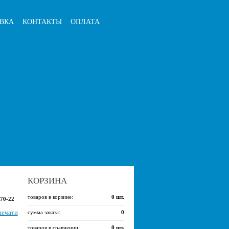
ВКА
КОНТАКТЫ
ОПЛАТА
КОРЗИНА
товаров в корзине:
0
шт.
370-22
печати
сумма заказа:
0
товаров в сравнении:
0
шт.