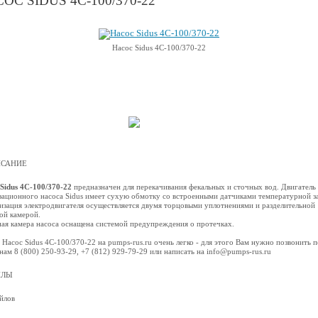
ОС SIDUS 4С-100/370-22
Насос Sidus 4С-100/370-22
САНИЕ
Sidus 4С-100/370-22
предназначен для перекачивания фекальных и сточных вод. Двигатель
зационного насоса Sidus имеет сухую обмотку со встроенными датчиками температурной з
изация электродвигателя осуществляется двумя торцовыми уплотнениями и разделительной
ой камерой.
ая камера насоса оснащена системой предупреждения о протечках.
 Насос Sidus 4С-100/370-22 на pumps-rus.ru очень легко - для этого Вам нужно позвонить п
нам 8 (800) 250-93-29, +7 (812) 929-79-29 или написать на info@pumps-rus.ru
ЙЛЫ
йлов