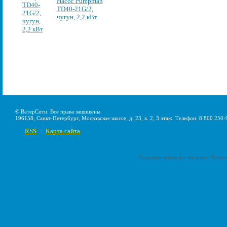
Насос Pumpman
TD40-21G/2,
чугун, 2,2 кВт
© ВатерСити. Все права защищены.
196158, Санкт-Петербург, Московское шоссе, д. 23, к. 2, 3 этаж. Телефон: 8 800 250-
RSS
Карта сайта
|
Создание интернет-магазина
Pumps-