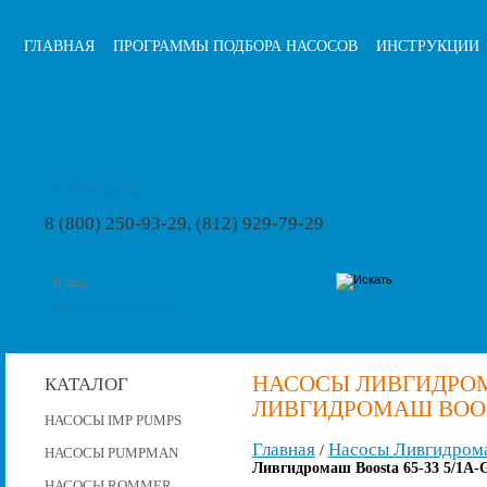
ГЛАВНАЯ
ПРОГРАММЫ ПОДБОРА НАСОСОВ
ИНСТРУКЦИИ
info@pumps-rus.ru
8 (800) 250-93-29, (812) 929-79-29
расширенный поиск
НАСОСЫ ЛИВГИДРОМ
КАТАЛОГ
ЛИВГИДРОМАШ BOOSTA
НАСОСЫ IMP PUMPS
Главная
Насосы Ливгидром
/
НАСОСЫ PUMPMAN
Ливгидромаш Boosta 65-33 5/1A-
НАСОСЫ ROMMER