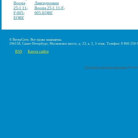
Ливгидромаш
Boosta 25-1 11-F-
005-EQBE
© ВатерСити. Все права защищены.
196158, Санкт-Петербург, Московское шоссе, д. 23, к. 2, 3 этаж. Телефон: 8 800 250-
RSS
Карта сайта
|
Создание интернет-магазина
Pumps-