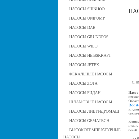
НАСОСЫ SHINHOO
НАС
НАСОСЫ UNIPUMP
НАСОСЫ DAB
НАСОСЫ GRUNDFOS
НАСОСЫ WILO
НАСОСЫ HEISSKRAFT
НАСОСЫ JETEX
ФЕКАЛЬНЫЕ НАСОСЫ
ОПИ
НАСОСЫ ZOTA
НАСОСЫ РИДАН
Насос
перека
Област
ШЛАМОВЫЕ НАСОСЫ
Boost
кондиц
НАСОСЫ ЛИВГИДРОМАШ
технич
НАСОСЫ GEMATECH
Купить
нужно 
rus.ru
ВЫСОКОТЕМПЕРАТУРНЫЕ
НАСОСЫ