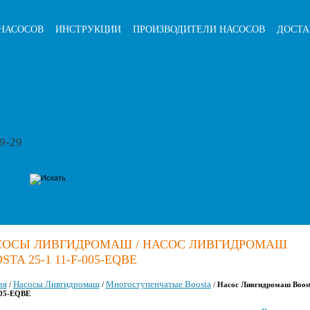
НАСОСОВ
ИНСТРУКЦИИ
ПРОИЗВОДИТЕЛИ НАСОСОВ
ДОСТА
79-29
СОСЫ ЛИВГИДРОМАШ / НАСОС ЛИВГИДРОМАШ
STA 25-1 11-F-005-EQBE
ая
Насосы Ливгидромаш
Многоступенчатые Boosta
/
/
/
Насос Ливгидромаш Boost
005-EQBE