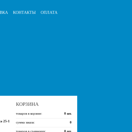
ВКА
КОНТАКТЫ
ОПЛАТА
КОРЗИНА
товаров в корзине:
0
шт.
a 25-1
сумма заказа:
0
товаров в сравнении:
0
шт.