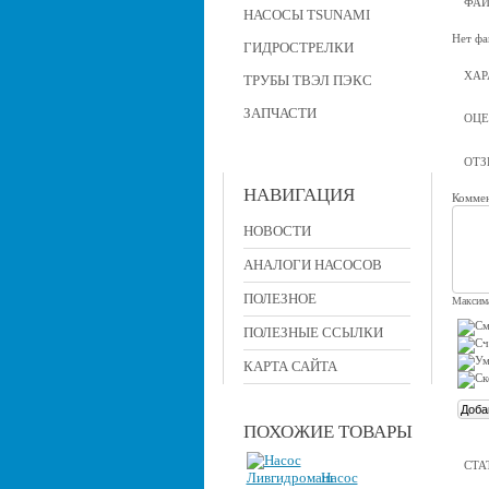
ФА
НАСОСЫ TSUNAMI
Нет фа
ГИДРОСТРЕЛКИ
ХАР
ТРУБЫ ТВЭЛ ПЭКС
ЗАПЧАСТИ
ОЦЕ
ОТ
НАВИГАЦИЯ
Коммен
НОВОСТИ
АНАЛОГИ НАСОСОВ
ПОЛЕЗНОЕ
Максима
ПОЛЕЗНЫЕ ССЫЛКИ
КАРТА САЙТА
ПОХОЖИЕ ТОВАРЫ
СТА
Насос