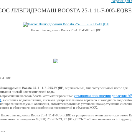
Версия для 
ОС ЛИВГИДРОМАШ BOOSTA 25-1 11-F-005-EQBE
Насос Ливгидромаш Boosta 25-1 11-F-005-EQBE
САНИЕ
 Ливгидромаш Boosta 25-1 11-F-005-EQBE
, вертикальный, многоступенчатый насос для
чивания чистой или технической воды.
установки повышения давления A
ь применения насосов Boosta: автоматизированные
a
, в системах водоснабжения, системы централизованного горячего и холодного водоснабж
ионирования воздуха и отопления, автоматизированные установки пожаротушения системы
еского и оборотного водоснабжения предприятий и объектов ЖКХ.
 Насос Ливгидромаш Boosta 25-1 11-F-005-EQBE на pumps-rus.ru очень легко - для этого В
позвонить по телефонам 8 (800) 250-93-29, +7 (812) 929-79-29 или написать на info@pump