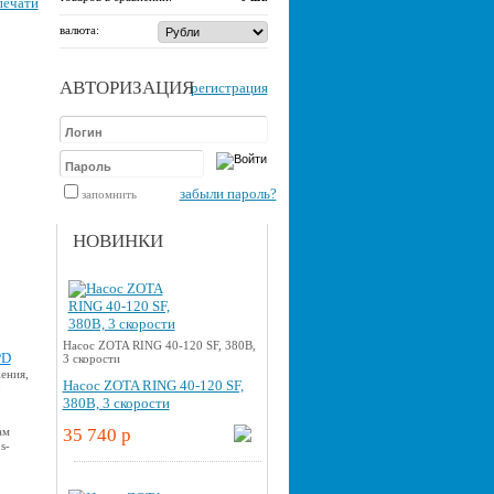
печати
валюта:
АВТОРИЗАЦИЯ
регистрация
забыли пароль?
запомнить
НОВИНКИ
Насос ZOTA RING 40-120 SF, 380В,
PD
3 скорости
ения,
Насос ZOTA RING 40-120 SF,
380В, 3 скорости
ам
35 740 p
s-