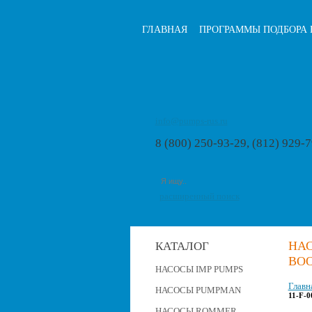
ГЛАВНАЯ
ПРОГРАММЫ ПОДБОРА 
info@pumps-rus.ru
8 (800) 250-93-29, (812) 929-
расширенный поиск
НА
КАТАЛОГ
BOO
НАСОСЫ IMP PUMPS
Главн
НАСОСЫ PUMPMAN
11-F-
НАСОСЫ ROMMER