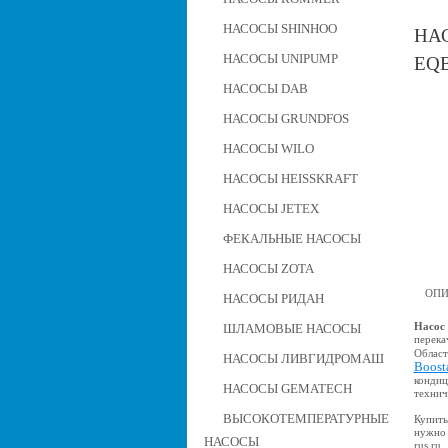
НАСОСЫ SHINHOO
НАС
НАСОСЫ UNIPUMP
EQ
НАСОСЫ DAB
НАСОСЫ GRUNDFOS
НАСОСЫ WILO
НАСОСЫ HEISSKRAFT
НАСОСЫ JETEX
ФЕКАЛЬНЫЕ НАСОСЫ
НАСОСЫ ZOTA
ОПИ
НАСОСЫ РИДАН
Насос
ШЛАМОВЫЕ НАСОСЫ
перека
Област
НАСОСЫ ЛИВГИДРОМАШ
Boost
кондиц
НАСОСЫ GEMATECH
технич
ВЫСОКОТЕМПЕРАТУРНЫЕ
Купить
нужно 
НАСОСЫ
rus.ru