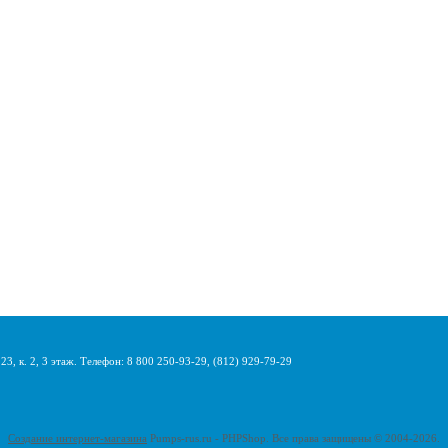
3, к. 2, 3 этаж. Телефон: 8 800 250-93-29, (812) 929-79-29
Создание интернет-магазина
Pumps-rus.ru - PHPShop. Все права защищены © 2004-2026.