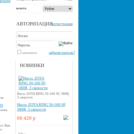
печати
валюта:
АВТОРИЗАЦИЯ
регистрация
забыли пароль?
запомнить
НОВИНКИ
Насос ZOTA RING 50-160 SF, 380В,
3 скорости
для
Насос ZOTA RING 50-160 SF,
PD
380В, 3 скорости
ения,
66 420 p
ого Вам
s-