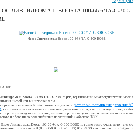
Версия для 
ОС ЛИВГИДРОМАШ BOOSTA 100-66 6/1A-G-300-
BE
Насос Ливгидромаш Boosta 100-66 6/1A-G-300-EQBE
САНИЕ
 Ливгидромаш Boosta 100-66 6/1A-G-300-EQBE
, вертикальный, многоступенчатый насос 
чивания чистой или технической воды.
установки повышения давления A
ь применения насосов Boosta: автоматизированные
a
, в системах водоснабжения, системы централизованного горячего и холодного водоснабж
ионирования воздуха и отопления, автоматизированные установки пожаротушения системы
еского и оборотного водоснабжения предприятий и объектов ЖКХ.
 Насос Ливгидромаш Boosta 100-66 6/1A-G-300-EQBE на pumps-rus.ru очень легко - для эт
позвонить по телефонам 8 (800) 250-93-29, +7 (812) 929-79-29 или написать на info@pump