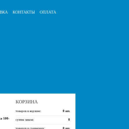
ВКА
КОНТАКТЫ
ОПЛАТА
КОРЗИНА
товаров в корзине:
0
шт.
a 100-
сумма заказа:
0
товаров в сравнении:
0
шт.