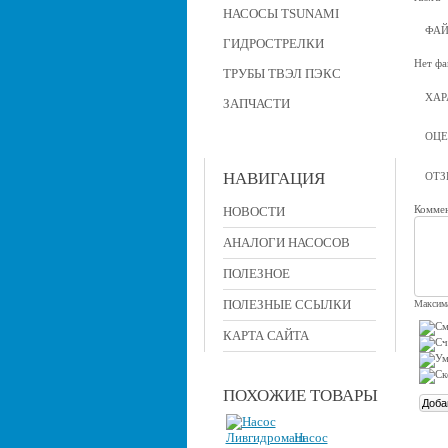
НАСОСЫ TSUNAMI
ФА
ГИДРОСТРЕЛКИ
Нет фа
ТРУБЫ ТВЭЛ ПЭКС
ХАР
ЗАПЧАСТИ
ОЦЕ
НАВИГАЦИЯ
ОТ
Коммен
НОВОСТИ
АНАЛОГИ НАСОСОВ
ПОЛЕЗНОЕ
ПОЛЕЗНЫЕ ССЫЛКИ
Максима
КАРТА САЙТА
ПОХОЖИЕ ТОВАРЫ
Насос