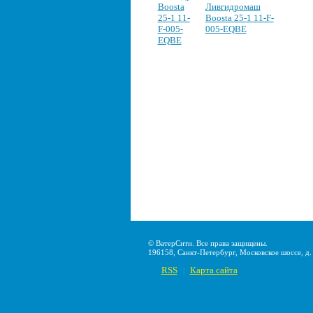
Ливгидромаш
Boosta 25-1 11-F-
005-EQBE
© ВатерСити. Все права защищены.
196158, Санкт-Петербург, Московское шоссе, д. 2
RSS
Карта сайта
|