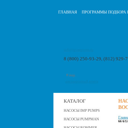
ГЛАВНАЯ
ПРОГРАММЫ ПОДБОРА 
info@pumps-rus.ru
8 (800) 250-93-29, (812) 929-
расширенный поиск
НА
КАТАЛОГ
BOO
НАСОСЫ IMP PUMPS
Главн
НАСОСЫ PUMPMAN
66 6/
НАСОСЫ ROMMER