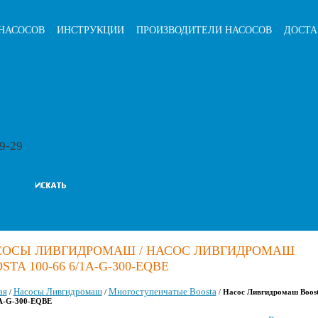
НАСОСОВ
ИНСТРУКЦИИ
ПРОИЗВОДИТЕЛИ НАСОСОВ
ДОСТА
79-29
СОСЫ ЛИВГИДРОМАШ / НАСОС ЛИВГИДРОМАШ
STA 100-66 6/1A-G-300-EQBE
ая
Насосы Ливгидромаш
Многоступенчатые Boosta
/
/
/
Насос Ливгидромаш Boost
1A-G-300-EQBE