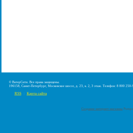
© ВатерСити. Все права защищены.
196158, Санкт-Петербург, Московское шоссе, д. 23, к. 2, 3 этаж. Телефон: 8 800 250-
RSS
Карта сайта
|
Создание интернет-магазина
Pumps-