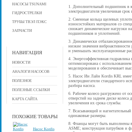
НАСОСЫ TSUNAMI
1. Дополнительный подшипник в к
электродвигателя увеличивая срок 
ГИДРОСТРЕЛКИ
2. Сменные кольца щелевых уплот
ТРУБЫ ТВЭЛ ПЭКС
износостойких материалов со спе
снижает динамические нагрузки на
ЗАПЧАСТИ
подшипников и уплотнений.
3. Динамически отбалансированное
низкие значения виброактивности р
и уменьшать эксплуатационные рас
НАВИГАЦИЯ
4. Энергоэффективная гидравлика 
НОВОСТИ
оптимизирована с использованием
моделирования и обеспечивает вы
АНАЛОГИ НАСОСОВ
5. Насос Ин Лайн Kordis KRL имее
ПОЛЕЗНОЕ
электродвигатели стандартного исп
разбора насоса.
ПОЛЕЗНЫЕ ССЫЛКИ
6. Рабочее колесо разгружено от 
отверстий на заднем диске колеса
КАРТА САЙТА
увеличения их срока службы.
7. Всасывающий и нагнетательный
одинаковые размеры.
ПОХОЖИЕ ТОВАРЫ
8. Фланцы могут быть выполнены в
ASME; конструкция патрубков и фла
Насос Kordis