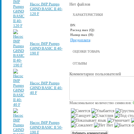
Насос IMP Pumps
Нет файлов
GHND BASIC II 40-
120 F
ХАРАКТЕРИСТИКИ
DN
:
Расход max (Q)
:
Напор max (Н)
:
Предоплата
:
Насос IMP Pumps
GHND BASIC II 40-
ОЦЕНКИ ТОВАРА
190 F
ОТЗЫВЫ
Комментарии пользователей
Насос IMP Pumps
GHND BASIC II 40-
40 F
Максимальное количество символов:
Насос IMP Pumps
GHND BASIC II 50-
190 F