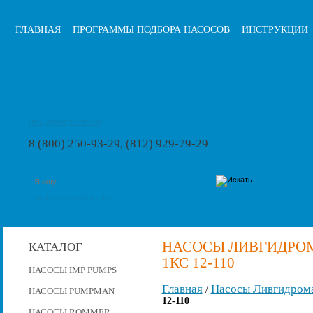
ГЛАВНАЯ
ПРОГРАММЫ ПОДБОРА НАСОСОВ
ИНСТРУКЦИИ
info@pumps-rus.ru
8 (800) 250-93-29, (812) 929-79-29
расширенный поиск
НАСОСЫ ЛИВГИДРОМ
КАТАЛОГ
1КС 12-110
НАСОСЫ IMP PUMPS
Главная
Насосы Ливгидром
/
НАСОСЫ PUMPMAN
12-110
НАСОСЫ ROMMER