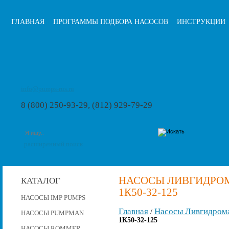
ГЛАВНАЯ
ПРОГРАММЫ ПОДБОРА НАСОСОВ
ИНСТРУКЦИИ
info@pumps-rus.ru
8 (800) 250-93-29, (812) 929-79-29
расширенный поиск
НАСОСЫ ЛИВГИДРОМ
КАТАЛОГ
1К50-32-125
НАСОСЫ IMP PUMPS
Главная
Насосы Ливгидром
/
НАСОСЫ PUMPMAN
1К50-32-125
НАСОСЫ ROMMER