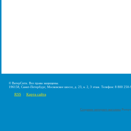
© ВатерСити. Все права защищены.
196158, Санкт-Петербург, Московское шоссе, д. 23, к. 2, 3 этаж. Телефон: 8 800 250-
RSS
Карта сайта
|
Создание интернет-магазина
Pumps-