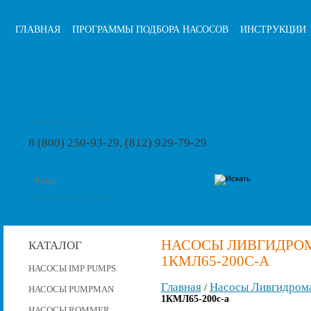
ГЛАВНАЯ
ПРОГРАММЫ ПОДБОРА НАСОСОВ
ИНСТРУКЦИИ
info@pumps-rus.ru
8 (800) 250-93-29, (812) 929-79-29
расширенный поиск
НАСОСЫ ЛИВГИДРОМ
КАТАЛОГ
1КМЛ65-200С-А
НАСОСЫ IMP PUMPS
Главная
Насосы Ливгидром
/
НАСОСЫ PUMPMAN
1КМЛ65-200с-а
НАСОСЫ ROMMER