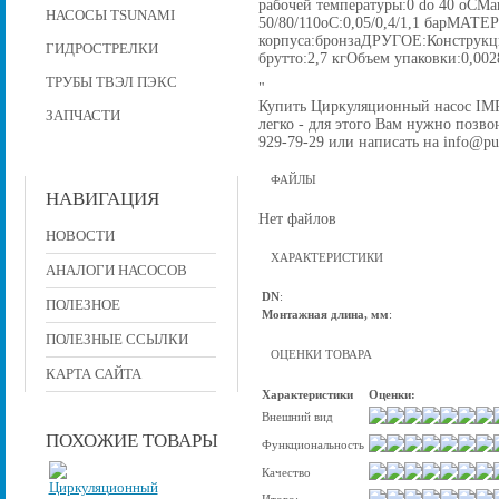
рабочей температуры:0 do 40 oCМа
НАСОСЫ TSUNAMI
50/80/110oC:0,05/0,4/1,1 барМАТЕ
корпуса:бронзаДРУГОЕ:Конструкция
ГИДРОСТРЕЛКИ
брутто:2,7 кгОбъем упаковки:0,00
ТРУБЫ ТВЭЛ ПЭКС
"
Купить Циркуляционный насос IMP 
ЗАПЧАСТИ
легко - для этого Вам нужно позвон
929-79-29 или написать на info@pu
ФАЙЛЫ
НАВИГАЦИЯ
Нет файлов
НОВОСТИ
ХАРАКТЕРИСТИКИ
АНАЛОГИ НАСОСОВ
DN
:
ПОЛЕЗНОЕ
Монтажная длина, мм
:
ПОЛЕЗНЫЕ ССЫЛКИ
ОЦЕНКИ ТОВАРА
КАРТА САЙТА
Характеристики
Оценки:
Внешний вид
ПОХОЖИЕ ТОВАРЫ
Функциональность
Качество
Итого: