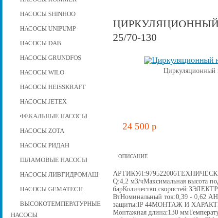
НАСОСЫ SHINHOO
ЦИРКУЛЯЦИОННЫЙ 
НАСОСЫ UNIPUMP
25/70-130
НАСОСЫ DAB
НАСОСЫ GRUNDFOS
Циркуляционный н
НАСОСЫ WILO
НАСОСЫ HEISSKRAFT
НАСОСЫ JETEX
ФЕКАЛЬНЫЕ НАСОСЫ
24 500 p
НАСОСЫ ZOTA
НАСОСЫ РИДАН
ОПИСАНИЕ
ШЛАМОВЫЕ НАСОСЫ
АРТИКУЛ:979522006ТЕХНИЧЕСКИЕ
НАСОСЫ ЛИВГИДРОМАШ
Q:4,2 м3/чМаксимальная высота по
барКоличество скоростей:3ЭЛЕ
НАСОСЫ GEMATECH
ВтНоминальный ток:0,39 - 0,62 A
ВЫСОКОТЕМПЕРАТУРНЫЕ
защиты:IP 44МОНТАЖ И ХАРАКТ
Монтажная длина:130 ммТемперату
НАСОСЫ