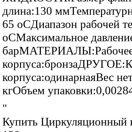
длина:130 ммТемпературн
65 oCДиапазон рабочей т
oCМаксимальное давление 
барМАТЕРИАЛЫ:Рабочее к
корпуса:бронзаДРУГОЕ:К
корпуса:одинарнаяВес нет
кгОбъем упаковки:0,0028
"
Купить Циркуляционный 