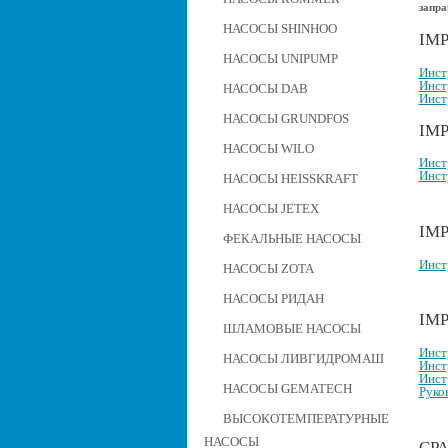
запра
НАСОСЫ SHINHOO
IMP
НАСОСЫ UNIPUMP
Инст
Инст
НАСОСЫ DAB
Инст
НАСОСЫ GRUNDFOS
IMP
НАСОСЫ WILO
Инст
Инст
НАСОСЫ HEISSKRAFT
НАСОСЫ JETEX
IMP
ФЕКАЛЬНЫЕ НАСОСЫ
Инст
НАСОСЫ ZOTA
НАСОСЫ РИДАН
IM
ШЛАМОВЫЕ НАСОСЫ
Инст
НАСОСЫ ЛИВГИДРОМАШ
Инст
Инст
НАСОСЫ GEMATECH
Руко
ВЫСОКОТЕМПЕРАТУРНЫЕ
НАСОСЫ
СР