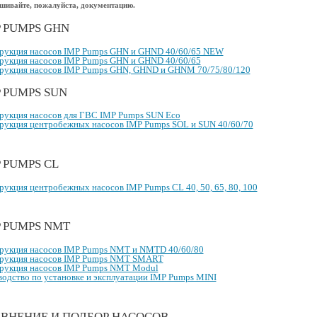
шивайте, пожалуйста, документацию.
 PUMPS GHN
рукция насосов IMP Pumps GHN и GHND 40/60/65 NEW
рукция насосов IMP Pumps GHN и GHND 40/60/65
рукция насосов IMP Pumps GHN, GHND и GHNM 70/75/80/120
 PUMPS SUN
рукция насосов для ГВС IMP Pumps SUN Eco
рукция центробежных насосов IMP Pumps SOL и SUN 40/60/70
 PUMPS CL
рукция центробежных насосов IMP Pumps CL 40, 50, 65, 80, 100
P PUMPS NMT
рукция насосов IMP Pumps NMT и NMTD 40/60/80
рукция насосов IMP Pumps NMT SMART
рукция насосов IMP Pumps NMT Modul
водство по установке и эксплуатации IMP Pumps MINI
АВНЕНИЕ И ПОДБОР НАСОСОВ