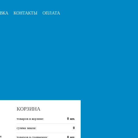
ВКА
КОНТАКТЫ
ОПЛАТА
КОРЗИНА
товаров в корзине:
0
шт.
сумма заказа:
0
я
товаров в сравнении:
0
шт.