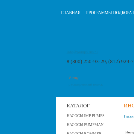
ГЛАВНАЯ
ПРОГРАММЫ ПОДБОРА 
info@pumps-rus.ru
8 (800) 250-93-29, (812) 929-
расширенный поиск
ИН
КАТАЛОГ
НАСОСЫ IMP PUMPS
Главн
НАСОСЫ PUMPMAN
Инстр
НАСОСЫ ROMMER