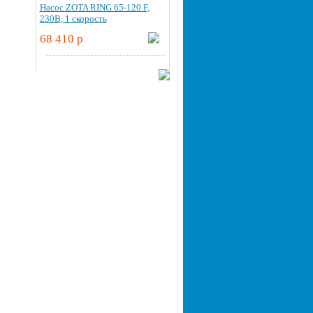
Насос ZOTA RING 65-120 F,
230В, 1 скорость
68 410 p