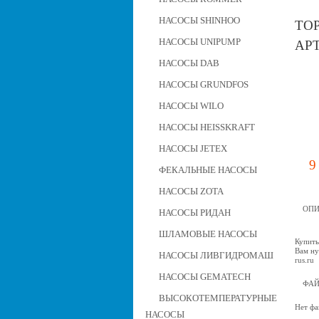
НАСОСЫ SHINHOO
ТО
НАСОСЫ UNIPUMP
АРТ
НАСОСЫ DAB
НАСОСЫ GRUNDFOS
НАСОСЫ WILO
НАСОСЫ HEISSKRAFT
НАСОСЫ JETEX
9
ФЕКАЛЬНЫЕ НАСОСЫ
НАСОСЫ ZOTA
ОПИ
НАСОСЫ РИДАН
ШЛАМОВЫЕ НАСОСЫ
Купить
Вам ну
НАСОСЫ ЛИВГИДРОМАШ
rus.ru
НАСОСЫ GEMATECH
ФА
ВЫСОКОТЕМПЕРАТУРНЫЕ
Нет фа
НАСОСЫ