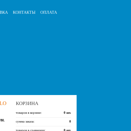
ВКА
КОНТАКТЫ
ОПЛАТА
LO
КОРЗИНА
товаров в корзине:
0
шт.
/BL
сумма заказа:
0
товаров в сравнении:
0
шт.