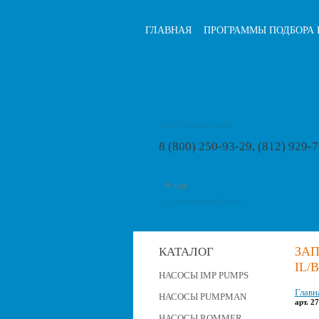
ГЛАВНАЯ
ПРОГРАММЫ ПОДБОРА 
info@pumps-rus.ru
8 (800) 250-93-29, (812) 929-
расширенный поиск
ЗАП
КАТАЛОГ
IL/B
НАСОСЫ IMP PUMPS
Главн
НАСОСЫ PUMPMAN
арт. 2
НАСОСЫ ROMMER