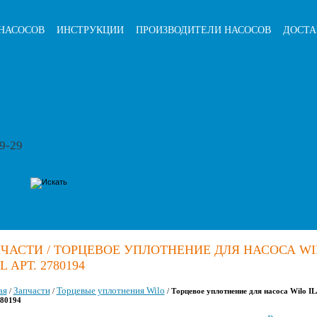
НАСОСОВ
ИНСТРУКЦИИ
ПРОИЗВОДИТЕЛИ НАСОСОВ
ДОСТА
79-29
ЧАСТИ / ТОРЦЕВОЕ УПЛОТНЕНИЕ ДЛЯ НАСОСА WI
L АРТ. 2780194
ая
Запчасти
Торцевые уплотнения Wilo
/
/
/
Торцевое уплотнение для насоса Wilo IL
780194