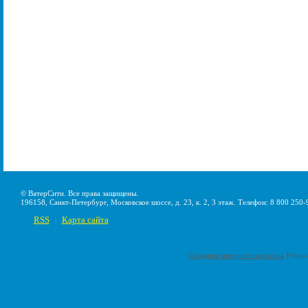
© ВатерСити. Все права защищены.
196158, Санкт-Петербург, Московское шоссе, д. 23, к. 2, 3 этаж. Телефон: 8 800 250-
RSS
Карта сайта
|
Создание интернет-магазина
Pumps-