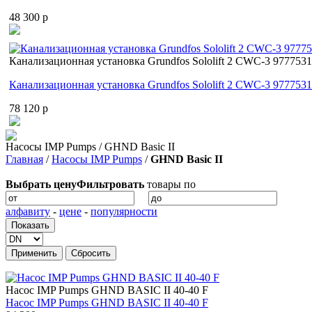
48 300 p
Канализационная установка Grundfos Sololift 2 CWC-3 977753
Канализационная установка Grundfos Sololift 2 CWC-3 977753
78 120 p
Насосы IMP Pumps / GHND Basic II
Главная
/
Насосы IMP Pumps
/
GHND Basic II
Выбрать цену
Фильтровать
товары по
алфавиту
-
цене
-
популярности
Насос IMP Pumps GHND BASIC II 40-40 F
Насос IMP Pumps GHND BASIC II 40-40 F