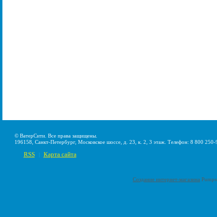
© ВатерСити. Все права защищены.
196158, Санкт-Петербург, Московское шоссе, д. 23, к. 2, 3 этаж. Телефон: 8 800 250-
RSS
Карта сайта
|
Создание интернет-магазина
Pumps-