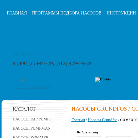
ГЛАВНАЯ
ПРОГРАММЫ ПОДБОРА НАСОСОВ
ИНСТРУКЦИИ
info@pumps-rus.ru
8 (800) 250-93-29, (812) 929-79-29
расширенный поиск
НАСОСЫ GRUNDFOS / C
КАТАЛОГ
НАСОСЫ IMP PUMPS
Главная
Насосы Grundfos
/
/
COMFORT
НАСОСЫ PUMPMAN
Выбрать цену
НАСОСЫ ROMMER