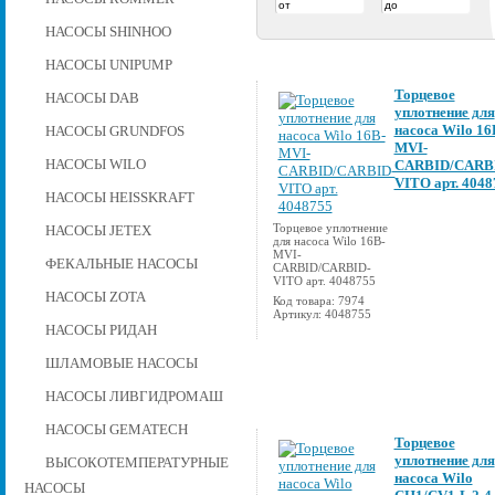
НАСОСЫ SHINHOO
НАСОСЫ UNIPUMP
Торцевое
НАСОСЫ DAB
уплотнение для
насоса Wilo 16
НАСОСЫ GRUNDFOS
MVI-
НАСОСЫ WILO
CARBID/CARB
VITO арт. 4048
НАСОСЫ HEISSKRAFT
Торцевое уплотнение
НАСОСЫ JETEX
для насоса Wilo 16B-
MVI-
ФЕКАЛЬНЫЕ НАСОСЫ
CARBID/CARBID-
VITO арт. 4048755
НАСОСЫ ZOTA
Код товара: 7974
Артикул: 4048755
НАСОСЫ РИДАН
ШЛАМОВЫЕ НАСОСЫ
НАСОСЫ ЛИВГИДРОМАШ
НАСОСЫ GEMATECH
Торцевое
уплотнение для
ВЫСОКОТЕМПЕРАТУРНЫЕ
насоса Wilo
НАСОСЫ