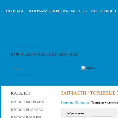
ГЛАВНАЯ
ПРОГРАММЫ ПОДБОРА НАСОСОВ
ИНСТРУКЦИИ
info@pumps-rus.ru
8 (800) 250-93-29, (812) 929-79-29
расширенный поиск
ЗАПЧАСТИ / ТОРЦЕВЫЕ
КАТАЛОГ
НАСОСЫ IMP PUMPS
Главная
Запчасти
/
/
Торцевые уплотнен
НАСОСЫ PUMPMAN
Выбрать цену
НАСОСЫ ROMMER