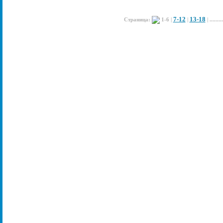
7-12
13-18
Страница:
1-6
|
|
| ........