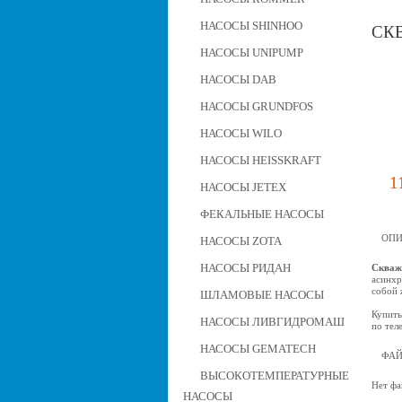
НАСОСЫ SHINHOO
СК
НАСОСЫ UNIPUMP
НАСОСЫ DAB
НАСОСЫ GRUNDFOS
НАСОСЫ WILO
НАСОСЫ HEISSKRAFT
1
НАСОСЫ JETEX
ФЕКАЛЬНЫЕ НАСОСЫ
ОПИ
НАСОСЫ ZOTA
НАСОСЫ РИДАН
Скваж
асинхр
собой 
ШЛАМОВЫЕ НАСОСЫ
Купить
НАСОСЫ ЛИВГИДРОМАШ
по тел
НАСОСЫ GEMATECH
ФА
ВЫСОКОТЕМПЕРАТУРНЫЕ
Нет фа
НАСОСЫ