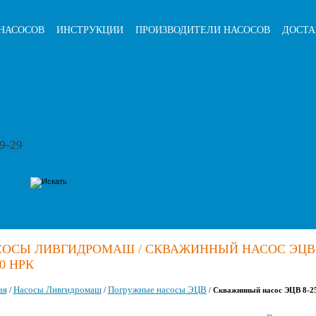
НАСОСОВ
ИНСТРУКЦИИ
ПРОИЗВОДИТЕЛИ НАСОСОВ
ДОСТА
79-29
ОСЫ ЛИВГИДРОМАШ / СКВАЖИННЫЙ НАСОС ЭЦВ 
90 НРК
ая
Насосы Ливгидромаш
Погружные насосы ЭЦВ
/
/
/
Скважинный насос ЭЦВ 8-2