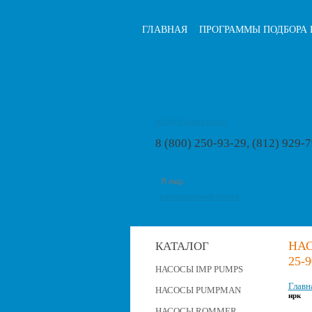
ГЛАВНАЯ
ПРОГРАММЫ ПОДБОРА 
info@pumps-rus.ru
8 (800) 250-93-29, (812) 929-
расширенный поиск
НАС
КАТАЛОГ
25-
НАСОСЫ IMP PUMPS
Главн
НАСОСЫ PUMPMAN
нрк
НАСОСЫ ROMMER