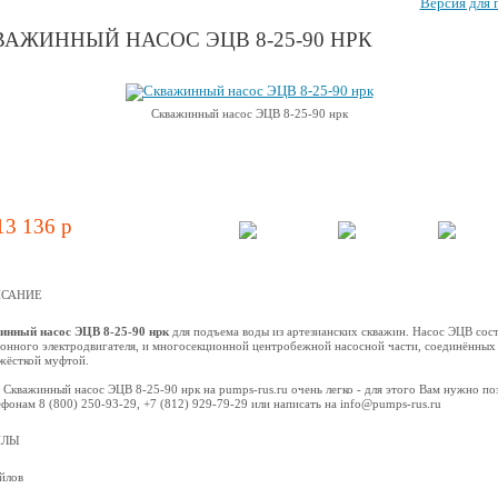
Версия для 
ВАЖИННЫЙ НАСОС ЭЦВ 8-25-90 НРК
Скважинный насос ЭЦВ 8-25-90 нрк
13 136 p
САНИЕ
инный насос ЭЦВ 8-25-90 нрк
для подъема воды из артезианских скважин. Насос ЭЦВ сост
онного электродвигателя, и многосекционной центробежной наcосной части, соединённых
жёсткой муфтой.
 Скважинный насос ЭЦВ 8-25-90 нрк на pumps-rus.ru очень легко - для этого Вам нужно по
ефонам 8 (800) 250-93-29, +7 (812) 929-79-29 или написать на info@pumps-rus.ru
ЙЛЫ
йлов