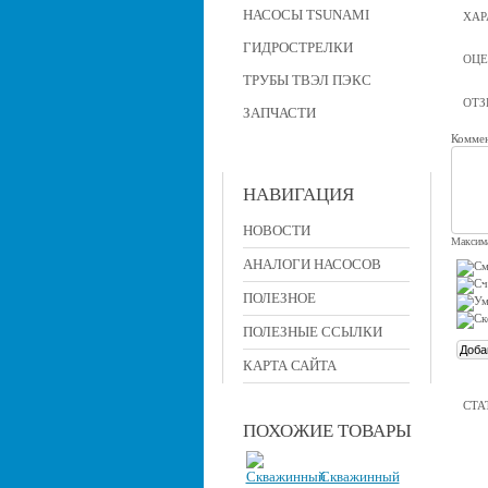
НАСОСЫ TSUNAMI
ХАР
ГИДРОСТРЕЛКИ
ОЦЕ
ТРУБЫ ТВЭЛ ПЭКС
ОТ
ЗАПЧАСТИ
Коммен
НАВИГАЦИЯ
НОВОСТИ
Максима
АНАЛОГИ НАСОСОВ
ПОЛЕЗНОЕ
ПОЛЕЗНЫЕ ССЫЛКИ
КАРТА САЙТА
СТА
ПОХОЖИЕ ТОВАРЫ
Скважинный