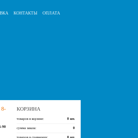
ВКА
КОНТАКТЫ
ОПЛАТА
8-
КОРЗИНА
товаров в корзине:
0
шт.
5-90
сумма заказа:
0
товаров в сравнении:
0
шт.