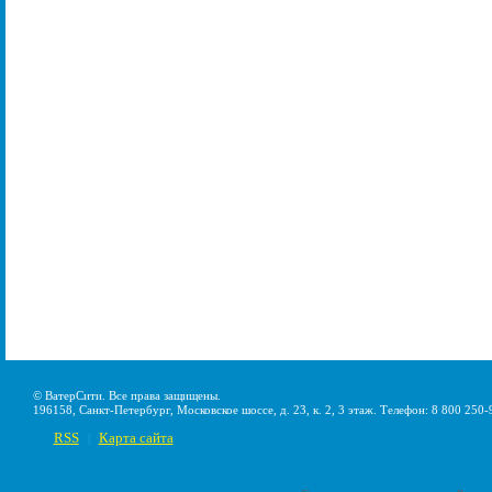
© ВатерСити. Все права защищены.
196158, Санкт-Петербург, Московское шоссе, д. 23, к. 2, 3 этаж. Телефон: 8 800 250-
RSS
Карта сайта
|