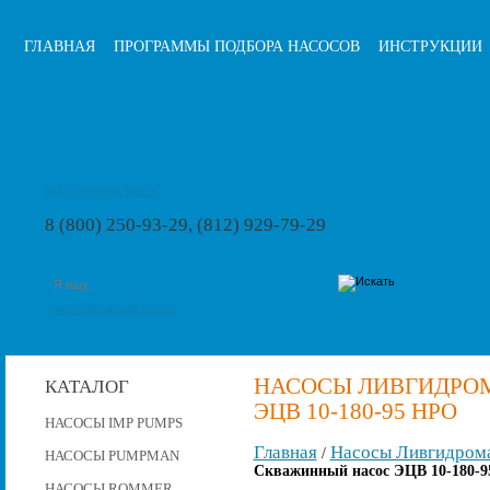
ГЛАВНАЯ
ПРОГРАММЫ ПОДБОРА НАСОСОВ
ИНСТРУКЦИИ
info@pumps-rus.ru
8 (800) 250-93-29, (812) 929-79-29
расширенный поиск
НАСОСЫ ЛИВГИДРО
КАТАЛОГ
ЭЦВ 10-180-95 НРО
НАСОСЫ IMP PUMPS
Главная
Насосы Ливгидром
/
НАСОСЫ PUMPMAN
Скважинный насос ЭЦВ 10-180-9
НАСОСЫ ROMMER