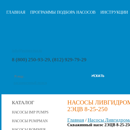
ГЛАВНАЯ
ПРОГРАММЫ ПОДБОРА НАСОСОВ
ИНСТРУКЦИИ
info@pumps-rus.ru
8 (800) 250-93-29, (812) 929-79-29
расширенный поиск
НАСОСЫ ЛИВГИДРО
КАТАЛОГ
2ЭЦВ 8-25-250
НАСОСЫ IMP PUMPS
Главная
Насосы Ливгидром
/
НАСОСЫ PUMPMAN
Скважинный насос 2ЭЦВ 8-25-25
НАСОСЫ ROMMER