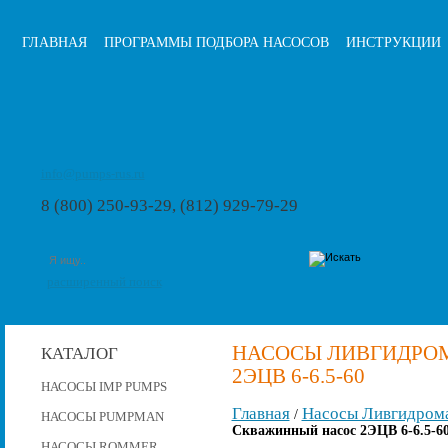
ГЛАВНАЯ
ПРОГРАММЫ ПОДБОРА НАСОСОВ
ИНСТРУКЦИИ
info@pumps-rus.ru
8 (800) 250-93-29, (812) 929-79-29
расширенный поиск
НАСОСЫ ЛИВГИДРО
КАТАЛОГ
2ЭЦВ 6-6.5-60
НАСОСЫ IMP PUMPS
Главная
Насосы Ливгидром
/
НАСОСЫ PUMPMAN
Скважинный насос 2ЭЦВ 6-6.5-6
НАСОСЫ ROMMER