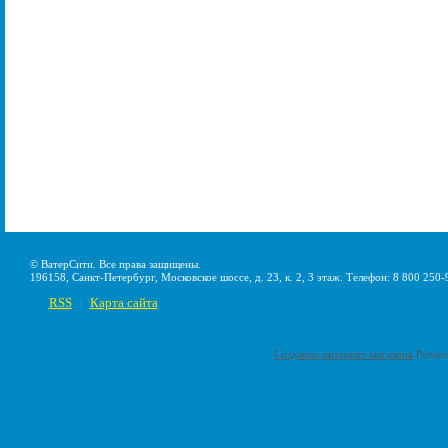
© ВатерСити. Все права защищены.
196158, Санкт-Петербург, Московское шоссе, д. 23, к. 2, 3 этаж. Телефон: 8 800 250-
RSS
Карта сайта
|
Создание интернет-магазина
Pumps-