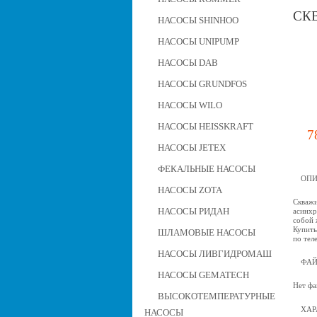
СК
НАСОСЫ SHINHOO
НАСОСЫ UNIPUMP
НАСОСЫ DAB
НАСОСЫ GRUNDFOS
НАСОСЫ WILO
НАСОСЫ HEISSKRAFT
7
НАСОСЫ JETEX
ФЕКАЛЬНЫЕ НАСОСЫ
ОПИ
НАСОСЫ ZOTA
Скважи
НАСОСЫ РИДАН
асинхр
собой 
Купить
ШЛАМОВЫЕ НАСОСЫ
по тел
НАСОСЫ ЛИВГИДРОМАШ
ФА
НАСОСЫ GEMATECH
Нет фа
ВЫСОКОТЕМПЕРАТУРНЫЕ
ХАР
НАСОСЫ