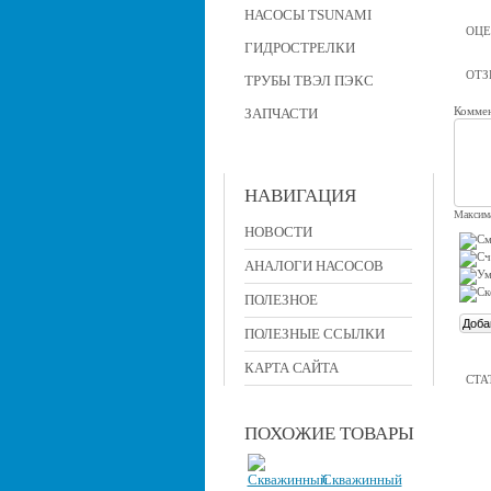
НАСОСЫ TSUNAMI
ОЦЕ
ГИДРОСТРЕЛКИ
ОТ
ТРУБЫ ТВЭЛ ПЭКС
Коммен
ЗАПЧАСТИ
НАВИГАЦИЯ
Максима
НОВОСТИ
АНАЛОГИ НАСОСОВ
ПОЛЕЗНОЕ
ПОЛЕЗНЫЕ ССЫЛКИ
КАРТА САЙТА
СТА
ПОХОЖИЕ ТОВАРЫ
Скважинный