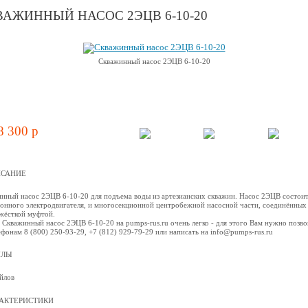
ВАЖИННЫЙ НАСОС 2ЭЦВ 6-10-20
Скважинный насос 2ЭЦВ 6-10-20
8 300 p
САНИЕ
нный насос 2ЭЦВ 6-10-20 для подъема воды из артезианских скважин. Насос 2ЭЦВ состоит
онного электродвигателя, и многосекционной центробежной наcосной части, соединённых
жёсткой муфтой.
 Скважинный насос 2ЭЦВ 6-10-20 на pumps-rus.ru очень легко - для этого Вам нужно позво
ефонам 8 (800) 250-93-29, +7 (812) 929-79-29 или написать на info@pumps-rus.ru
ЙЛЫ
йлов
АКТЕРИСТИКИ