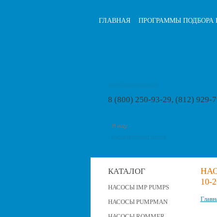
ГЛАВНАЯ
ПРОГРАММЫ ПОДБОРА 
info@pumps-rus.ru
8 (800) 250-93-29, (812) 929-
расширенный поиск
НАС
КАТАЛОГ
10-2
НАСОСЫ IMP PUMPS
Главн
НАСОСЫ PUMPMAN
НАСОСЫ ROMMER