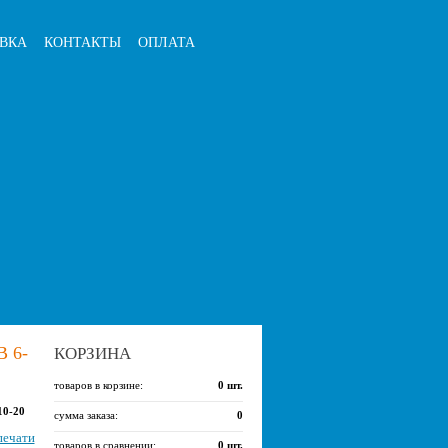
ВКА
КОНТАКТЫ
ОПЛАТА
 6-
КОРЗИНА
товаров в корзине:
0
шт.
10-20
сумма заказа:
0
печати
товаров в сравнении:
0
шт.