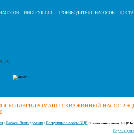
НАСОСОВ
ИНСТРУКЦИИ
ПРОИЗВОДИТЕЛИ НАСОСОВ
ДОСТА
79-29
ОСЫ ЛИВГИДРОМАШ / СКВАЖИННЫЙ НАСОС 2ЭЦВ
0
ая
Насосы Ливгидромаш
Погружные насосы ЭЦВ
/
/
/
Скважинный насос 2ЭЦВ 6-
Версия для 