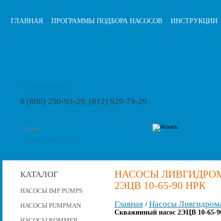
ГЛАВНАЯ
ПРОГРАММЫ ПОДБОРА НАСОСОВ
ИНСТРУКЦИИ
info@pumps-rus.ru
8 (800) 250-93-29, (812) 929-79-29
расширенный поиск
НАСОСЫ ЛИВГИДРО
КАТАЛОГ
2ЭЦВ 10-65-90 НРК
НАСОСЫ IMP PUMPS
Главная
Насосы Ливгидром
/
НАСОСЫ PUMPMAN
Скважинный насос 2ЭЦВ 10-65-9
НАСОСЫ ROMMER