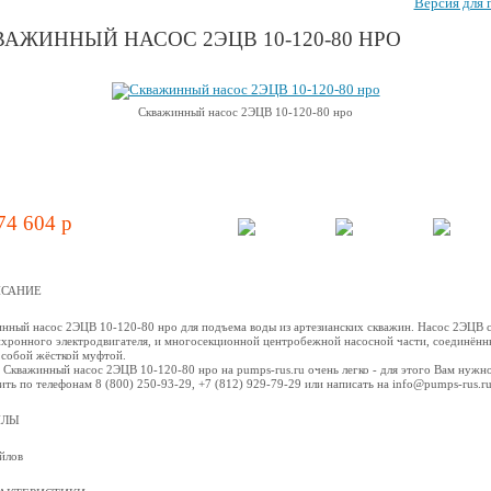
Версия для 
АЖИННЫЙ НАСОС 2ЭЦВ 10-120-80 НРО
Скважинный насос 2ЭЦВ 10-120-80 нро
74 604 p
САНИЕ
нный насос 2ЭЦВ 10-120-80 нро для подъема воды из артезианских скважин. Насос 2ЭЦВ 
нхронного электродвигателя, и многосекционной центробежной наcосной части, соединённ
собой жёсткой муфтой.
 Скважинный насос 2ЭЦВ 10-120-80 нро на pumps-rus.ru очень легко - для этого Вам нужн
ить по телефонам 8 (800) 250-93-29, +7 (812) 929-79-29 или написать на info@pumps-rus.r
ЙЛЫ
йлов