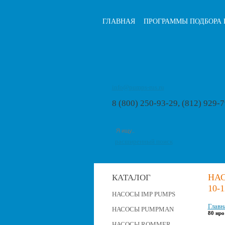
ГЛАВНАЯ
ПРОГРАММЫ ПОДБОРА 
info@pumps-rus.ru
8 (800) 250-93-29, (812) 929-
расширенный поиск
НА
КАТАЛОГ
10-
НАСОСЫ IMP PUMPS
Главн
НАСОСЫ PUMPMAN
80 нро
НАСОСЫ ROMMER