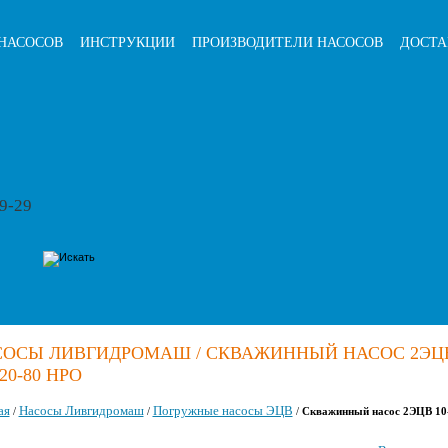
НАСОСОВ
ИНСТРУКЦИИ
ПРОИЗВОДИТЕЛИ НАСОСОВ
ДОСТА
79-29
СОСЫ ЛИВГИДРОМАШ / СКВАЖИННЫЙ НАСОС 2ЭЦ
120-80 НРО
ая
Насосы Ливгидромаш
Погружные насосы ЭЦВ
/
/
/
Скважинный насос 2ЭЦВ 10