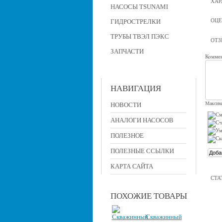
ХАР
НАСОСЫ TSUNAMI
ОЦЕ
ГИДРОСТРЕЛКИ
ТРУБЫ ТВЭЛ ПЭКС
ОТ
ЗАПЧАСТИ
Коммен
НАВИГАЦИЯ
Максима
НОВОСТИ
АНАЛОГИ НАСОСОВ
ПОЛЕЗНОЕ
ПОЛЕЗНЫЕ ССЫЛКИ
КАРТА САЙТА
СТА
ПОХОЖИЕ ТОВАРЫ
Скважинный