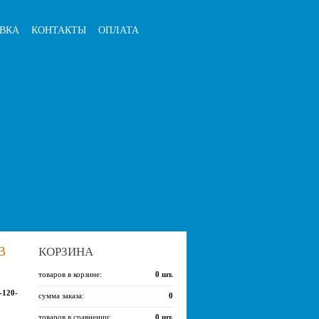
ВКА
КОНТАКТЫ
ОПЛАТА
В
КОРЗИНА
товаров в корзине:
0
шт.
-120-
сумма заказа:
0
товаров в сравнении:
0
шт.