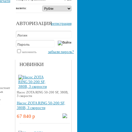
печати
валюта:
АВТОРИЗАЦИЯ
регистрация
забыли пароль?
запомнить
НОВИНКИ
состоит
ых
Насос ZOTA RING 50-200 SF, 380В,
3 скорости
о
Насос ZOTA RING 50-200 SF,
u
380В, 3 скорости
67 840 p