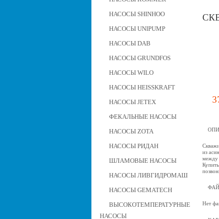
НАСОСЫ SHINHOO
СКВ
НАСОСЫ UNIPUMP
НАСОСЫ DAB
НАСОСЫ GRUNDFOS
НАСОСЫ WILO
НАСОСЫ HEISSKRAFT
3
НАСОСЫ JETEX
ФЕКАЛЬНЫЕ НАСОСЫ
ОПИ
НАСОСЫ ZOTA
НАСОСЫ РИДАН
Скважи
из аси
между 
ШЛАМОВЫЕ НАСОСЫ
Купить
позвон
НАСОСЫ ЛИВГИДРОМАШ
ФА
НАСОСЫ GEMATECH
Нет фа
ВЫСОКОТЕМПЕРАТУРНЫЕ
НАСОСЫ