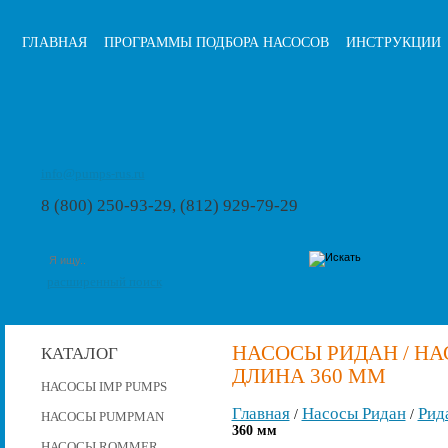
ГЛАВНАЯ
ПРОГРАММЫ ПОДБОРА НАСОСОВ
ИНСТРУКЦИИ
info@pumps-rus.ru
8 (800) 250-93-29, (812) 929-79-29
расширенный поиск
НАСОСЫ РИДАН / НАСО
КАТАЛОГ
ДЛИНА 360 ММ
НАСОСЫ IMP PUMPS
Главная
Насосы Ридан
Рид
/
/
НАСОСЫ PUMPMAN
360 мм
НАСОСЫ ROMMER